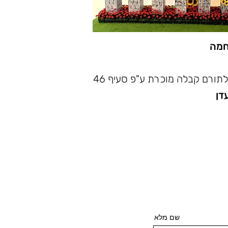
לחמה
תורם קבלה מוכרת ע"פ סעיף 46
דן
שם מלא