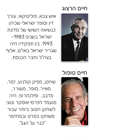
חיים הרצוג
איש צבא, פוליטיקאי, עורך
דין וסופר ישראלי שכיהן
כנשיאהּ השישי של מדינת
ישראל בשנים 1983–
1993. בין תפקידיו היה
שגריר ישראל באו"ם, אלוף
בצה"ל וחבר הכנסת.
חיים טופול
שחקן, מפיק קולנוע, זמר,
מאייר, סופר, משורר,
מדבב, ופילנתרופ. היה
מועמד לפרסי אוסקר וטוני
לשחקן הטוב ביותר עבור
משחקו בסרט ובמחזמר
"כנר על הגג".